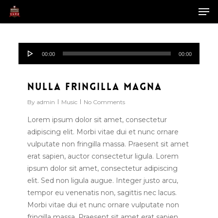
Skip
Men
to
main
Close
content
Menu
Audio
128
00:00
00:00
Player
Nulla fringilla magna
By
admin
Music
No Comments
Lorem ipsum dolor sit amet, consectetur
adipiscing elit. Morbi vitae dui et nunc ornare
vulputate non fringilla massa. Praesent sit amet
erat sapien, auctor consectetur ligula. Lorem
ipsum dolor sit amet, consectetur adipiscing
elit. Sed non ligula augue. Integer justo arcu,
tempor eu venenatis non, sagittis nec lacus.
Morbi vitae dui et nunc ornare vulputate non
fringilla massa. Praesent sit amet erat sapien,